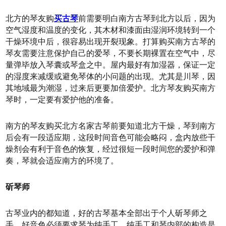
北方的琴友购
买古琴
前需要明白南方古琴到北方以后，因为
空气湿度和温度的变化，其木材和漆面由湿润环境转到一个
干燥环境中后，很容易出现开裂现象。打算购买南方古琴的
琴友需要注意保护自己的爱琴，不要长期裸置在空气中，尽
量弹毕放入琴囊或琴盒之中。屋内最好有加湿器，保证一定
的湿度来减缓或避免琴体的小问题的出现。尤其是川琴，因
其地域最为潮湿，过来后更要加倍爱护。北方琴友购买南方
琴时，一定要有爱护他的准备。
南方的琴友购买北方名家古琴前要知道北方干燥，琴到南方
后会有一段适应期，这段时间音色可能会略闷，盒内放些干
燥剂会有利于音色的恢复，经过很短一段时间您的爱护和弹
奏，琴就会适应南方的环境了。
斫琴师
古琴业内的都知道，好的古琴基本全部出于个人斫琴师之
手，好音色必须要求琴为纯手工。纯手工和琴内部的构造是