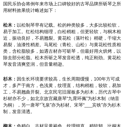
国民乐协会将例年来市场上口碑较好的古琴品牌所斫琴之所
用材料效果统计略述如下：
松木：
以松制琴早有记载。松的种类较多，大多比较松软，
易于加工。红松结构细理，白松稍粗，但更轻软，与桐木相
近，振动良好，不易翘裂。黄花松（落叶松）稍硬，干缩大
易裂，油漆性稍差。马尾松（青松、山松）与黄花松性质相
类，含松脂较多，如遇古材亦可斫琴，但最好用火烘烤，以
除去部分松脂。松木所斫之琴发音松透，纯正刚劲。黄花松
琴发音清爽坚润，但音量稍逊。
杉木：
因生长环境要求较高，生长周期缓慢，100年方可成
才，多产于南方，色浅黄，纹理直，结构稍粗，较软，易加
工，不易翘曲开裂。北京民宅旧屋板多为杉木，历代古琴中
杉材亦不少，如北京故宫藏唐琴“九霄环佩”为杉木制（纳音
为桐），另一唐琴“飞泉”亦为杉材。宋琴
“___宾铁”
亦为杉木
制，发音清透。
柳木：
色稍白，古材呈黄褐色，纹理细直，稍软韧，比桐木