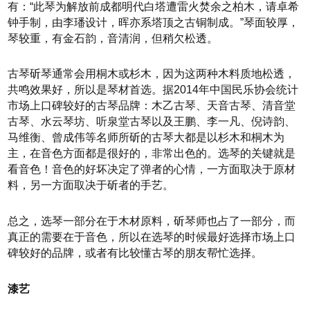
有：“此琴为解放前成都明代白塔遭雷火焚余之柏木，请卓希
钟手制，由李璠设计，晖亦系塔顶之古铜制成。”琴面较厚，
琴较重，有金石韵，音清润，但稍欠松透。
古琴斫琴通常会用桐木或杉木，因为这两种木料质地松透，
共鸣效果好，所以是琴材首选。据2014年中国民乐协会统计
市场上口碑较好的古琴品牌：木乙古琴、天音古琴、清音堂
古琴、水云琴坊、听泉堂古琴以及王鹏、李一凡、倪诗韵、
马维衡、曾成伟等名师所斫的古琴大都是以杉木和桐木为
主，在音色方面都是很好的，非常出色的。选琴的关键就是
看音色！音色的好坏决定了弹者的心情，一方面取决于原材
料，另一方面取决于斫者的手艺。
总之，选琴一部分在于木材原料，斫琴师也占了一部分，而
真正的需要在于音色，所以在选琴的时候最好选择市场上口
碑较好的品牌，或者有比较懂古琴的朋友帮忙选择。
漆艺