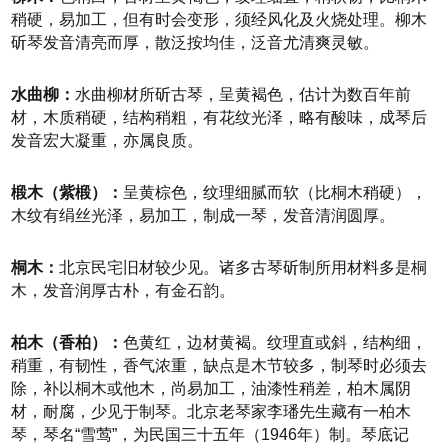
稍硬，易加工，但有时会变形，须经风化及火烧处理。柳木
斫琴发音清亮而厚，散泛按均佳，泛音尤清爽灵敏。
水曲柳：
水曲柳材所斫古琴，呈黄褐色，估计为数百年前
材，木质稍硬，结构稍粗，有花纹光泽，略有酸味，成琴后
发音宏大凝重，亦属良质。
椴木（紫椴）：
呈黄棕色，纹理细腻而软（比桐木稍硬），
木纹有绢丝光泽，易加工，制成一琴，发音清润圆厚。
桐木：
北京民宅旧材较少见。诸多古琴斫制所用材料多是桐
木，发音润厚古朴，有金石韵。
柏木（香柏）：
色黄红，边材黄褐。纹理直或斜，结构细，
稍重，有韧性，香气浓重，缺点是木节较多，制琴时必须去
除，补以桐木或他木，尚易加工，油漆性稍差，柏木属阴
材，耐腐，少见于制琴。北京老琴家李璠先生藏有一柏木
琴，琴名“雪莺”，为民国三十五年（1946年）制。琴底记