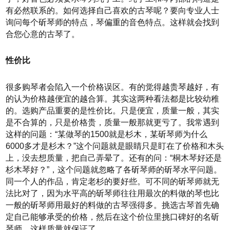
有必然联系的。如何选择自己喜欢的古琴呢？要向专业人士
询问每个斫琴师的特点，琴偏重的音色特点。这样就会找到
合您心意的古琴了。
性价比
很多购琴者会陷入一个价格误区。有的觉得越贵琴越好，有
的认为价格越便宜的越合算。其实这两种看法都是比较幼稚
的。选购产品重要的是性价比。只是便宜，质量一般，其实
是不合算的，只是价格贵，质量一般那就更亏了。我常遇到
这样的问题：“某做琴的1500就是杉木，某斫琴师为什么
6000多才是杉木？”这个问题就是眼睛只是盯在了价格和木头
上，没去想质量，把自己弄晕了。还有的问：“桐木琴好还是
杉木琴好？”，这个问题就忽略了各斫琴师的斫琴水平问题。
同一个人的作品，肯定老杉的要好些。可不同的斫琴师就无
法比对了，因为水平高的斫琴师往往用最次的料做的琴也比
一般的斫琴师用最好的料做的古琴强得多。挑选古琴首先确
定自己能够承受的价格，然后在这个价位里挑口碑好的名斫
琴师，这样质量就保证了。