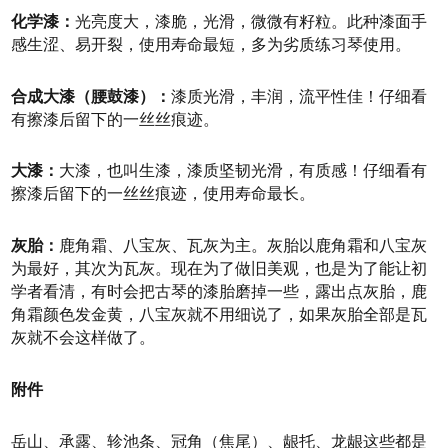
化学漆：
光亮度大，漆脆，光滑，微微有籽粒。此种漆面手
感生涩、易开裂，使用寿命最短，多为劣质练习琴使用。
合成大漆（腰鼓漆）：
漆质光滑，丰润，流平性佳！仔细看
有擦漆后留下的一丝丝痕迹。
大漆：
大漆，也叫生漆，漆质坚韧光滑，有质感！仔细看有
擦漆后留下的一丝丝痕迹，使用寿命最长。
灰胎：
鹿角霜、八宝灰、瓦灰为主。
灰胎以鹿角霜和八宝灰
为最好，其次为瓦灰。
现在为了做旧美观，也是为了能让初
学者看清，有时会把古琴的漆胎磨掉一些，露出点灰胎，鹿
角霜颜色发金黄，八宝灰就不用细说了，如果灰胎全部是瓦
灰就不会这样做了。
附件
岳山、承露、轸池条、冠角（焦尾）、龈托、龙龈这些都是