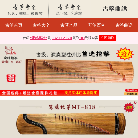
古筝首页
古筝大全
古琴产品
琴筝百科
古筝曲谱
发送
"鸾鸣筝社"
到
13206021601
领取
100
元现金券
立即领取