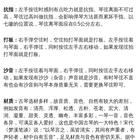
抗指：
左手按弦时感到有点吃力就是抗指。琴弦离面不可过
高，琴弦过高叫做抗指，会影响弹琴方法甚而累坏手指。以
七徽的位置说，琴弦离琴面应在0.5公分左右。
打板：
右手弹空弦时，空弦拍打琴面就是打板。左手按弦着
与琴面，右手弹弦，同时按弦左手左右移动，如果发现弦拍
打琴面就是打板。
沙音：
左手按弦着与琴面，右手弹弦，同时按弦左手左右移
动，如果发现有沙沙（杂音）声音就是沙音。有时琴弦不直
有也会有沙音则与琴本身质量无关，需要更换琴弦即可。
材质：
古琴选材多样，故音质、音色、自然有较大的差别，
例如发音有：清亮、浑厚、松透、古朴、苍老、宏大、清
润、凝重、甜美、灵透、幽奇。丰富多彩，一琴一音，音色
各异，可满足各人爱好，这也是中国古琴的一大特色！宋代
《梦溪笔谈》说：“以琴言之，虽皆清实，其间有声重者，有
声轻者，材中自有五音”，足见材质与音色有密切关系。据中