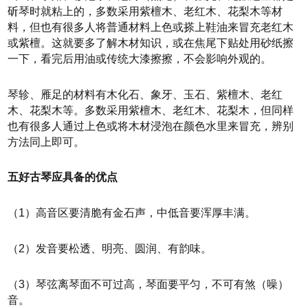
斫琴时就粘上的，多数采用紫檀木、老红木、花梨木等材
料，但也有很多人将普通材料上色或搽上鞋油来冒充老红木
或紫檀。这就要多了解木材知识，或在焦尾下贴处用砂纸擦
一下，看完后用油或传统大漆擦擦，不会影响外观的。
琴轸、雁足的材料有木化石、象牙、玉石、紫檀木、老红
木、花梨木等。多数采用紫檀木、老红木、花梨木，但同样
也有很多人通过上色或将木材浸泡在颜色水里来冒充，辨别
方法同上即可。
五好古琴应具备的优点
（1）高音区要清脆有金石声，中低音要浑厚丰满。
（2）发音要松透、明亮、圆润、有韵味。
（3）琴弦离琴面不可过高，琴面要平匀，不可有煞（噪）
音。