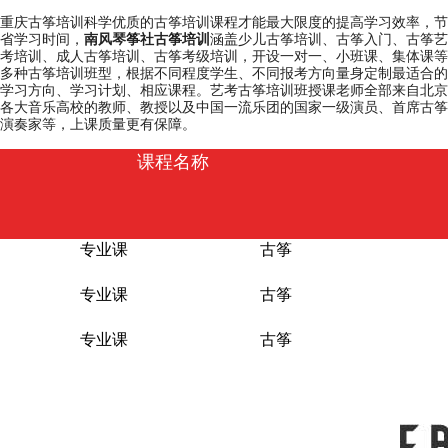
重庆古筝培训科学优质的古筝培训课程才能最大限度的提高学习效率，节
省学习时间，
南风琴筝社古筝培训
涵盖少儿古筝培训、古筝入门、古筝艺
考培训、成人古筝培训、古筝考级培训，开设一对一、小班课、集体课等
多种古筝培训班型，根据不同程度学生、不同报考方向量身定制最适合的
学习方向、学习计划、相应课程。艺考古筝培训班授课老师全部来自北京
各大音乐高校的教师、教授以及中国一流乐团的国家一级演员、首席古筝
演奏家等，上课质量更有保障。
课程名称
专业课
古筝
专业课
古筝
专业课
古筝