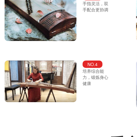
手指灵活，双
手配合更协调
NO.4
培养综合能
力，锻炼身心
健康