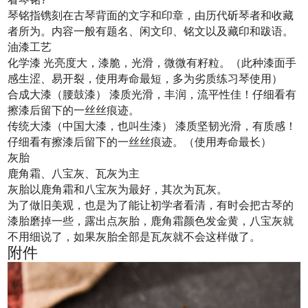
琴铭指镌刻在古琴背面的文字和印章，由历代斫琴者和收藏
者所为。内容一般有题名、闲文印、铭文以及藏印和跋语。
油漆工艺
化学漆 光亮度大，漆脆，光滑，微微有籽粒。（此种漆面手
感生涩、易开裂，使用寿命最短，多为劣质练习琴使用）
合成大漆（腰鼓漆） 漆质光滑，丰润，流平性佳！仔细看有
擦漆后留下的一丝丝痕迹。
传统大漆（中国大漆，也叫生漆） 漆质坚韧光滑，有质感！
仔细看有擦漆后留下的一丝丝痕迹。（使用寿命最长）
灰胎
鹿角霜、八宝灰、瓦灰为主
灰胎以鹿角霜和八宝灰为最好，其次为瓦灰。
为了做旧美观，也是为了能让初学者看清，有时会把古琴的
漆胎磨掉一些，露出点灰胎，鹿角霜颜色发金黄，八宝灰就
不用细说了，如果灰胎全部是瓦灰就不会这样做了。
附件