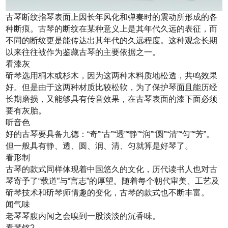
古琴断纹指琴表面上因长年风化和弹奏时的震动所形成的各
种断痕。古琴的断纹在某种意义上是其年代久远的表征，而
不同的断纹更是能传达出其年代的久远程度。这种观念长期
以来往往被作为鉴藏古琴的主要依据之一。
看漆灰
斫琴选用桐木或杉木，因为这两种木料质地松透，共鸣效果
好。但是由于这两种材质比较松软，为了保护琴面且能历经
长期磨损，又能够具有传音效果，在古琴表面的漆下面必须
要有灰胎。
听音色
好的古琴要具备九德：“奇”“古”“透”“静”“润”“圆”“清”“匀”“芳”。
但一般具有静、透、圆、润、清、匀就算是好琴了。
看形制
古琴的款式同样体现着中国悠久的文化，历代读书人也对古
琴寄予了“载道”与“言志”的厚望。随着每个朝代审美、工艺及
斫琴技术和斫琴师情趣的变化，古琴的款式也不断丰富。
闻气味
老琴琴腹内闻之会嗅到一股淡淡的沉香味。
看琴铭?