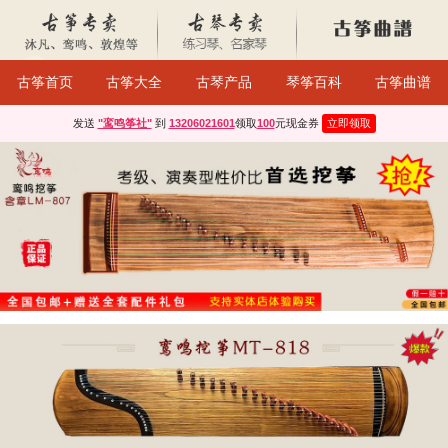
古筝首页
古筝大全
古琴产品
琴筝百科
古筝曲谱
发送
"鸾鸣筝社"
到
13206021601
领取
100
元现金券
立即领取