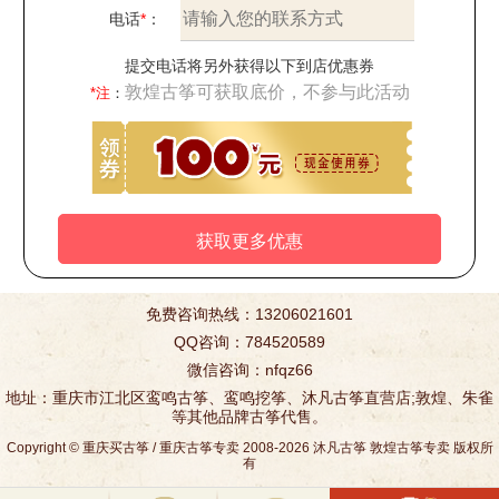
电话
*
：
提交电话将另外获得以下到店优惠券
敦煌古筝可获取底价，不参与此活动
*注
：
免费咨询热线：13206021601
QQ咨询：784520589
微信咨询：nfqz66
地址：重庆市江北区鸾鸣古筝、鸾鸣挖筝、沐凡古筝直营店;敦煌、朱雀
等其他品牌古筝代售。
Copyright ©
重庆买古筝
/
重庆古筝专卖
2008-2026
沐凡古筝
敦煌古筝专卖
版权所
有