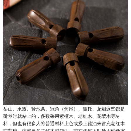
岳山、承露、轸池条、冠角（焦尾）、龈托、龙龈这些都是
斫琴时就粘上的，多数采用紫檀木、老红木、花梨木等材
料，但也有很多人将普通材料上色或搽上鞋油来冒充老红木
或紫檀。这就要多了解木材知识，或在焦尾下贴处用砂纸擦