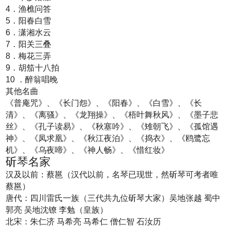
4．渔樵问答
5．阳春白雪
6．潇湘水云
7．阳关三叠
8．梅花三弄
9．胡笳十八拍
10 ．醉翁唱晚
其他名曲
《普庵咒》、《长门怨》、《阳春》、《白雪》、《长
清》、《离骚》、《龙翔操》、《梧叶舞秋风》、《墨子悲
丝》、《孔子读易》、《秋塞吟》、《雉朝飞》、《孤馆遇
神》、《凤求凰》、《秋江夜泊》、《捣衣》、《鸥鹭忘
机》、《乌夜啼》、《神人畅》、《惜红妆》
斫琴名家
汉及以前：蔡邕（汉代以前，名琴已现世，然斫琴可考者唯
蔡邕）
唐代：四川雷氏一族（三代共九位斫琴大家）吴地张越 蜀中
郭亮 吴地沈镣 李勉（皇族）
北宋：朱仁济 马希亮 马希仁 僧仁智 石汝历