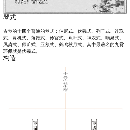
琴式
古琴的十四个普通的琴式：仲尼式、伏羲式、列子式、连珠
式、灵机式、落霞式、伶官式、蕉叶式、神农式、响泉式、
凤势式、师旷式、亚额式、鹤鸣秋月式。其中最著名的九霄
环佩就是伏羲式。
构造