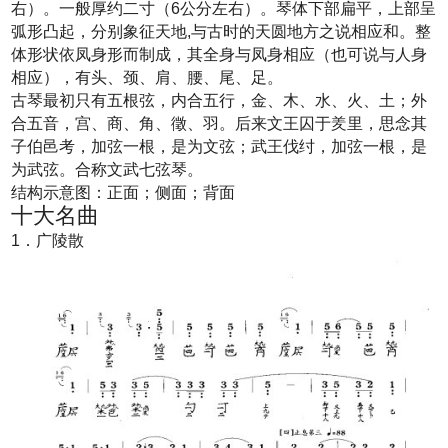
右）。一般厚约二寸（6公分左右）。琴体下部扁平，上部呈
弧形凸起，分别象征天地,与古时的天圆地方之说相应和。整
体形状依凤身形而制成，其全身与凤身相应（也可说与人身
相应），有头、颈、肩、腰、尾、足。
古琴最初只有五根弦，内合五行，金、木、水、火、土；外
合五音，宫、商、角、徵、羽。后来文王囚于羑里，思念其
子伯邑考，加弦一根，是为文弦；武王伐纣，加弦一根，是
为武弦。合称文武七弦琴。
结构示意图：正面；侧面；背面
十大名曲
1．广陵散