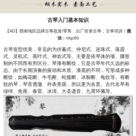
古琴入门基本知识
【AD】西南地区品牌古筝批发/零售，出厂价拿古筝，古筝培训！
微
信：
nfqz66
古琴造型优美，常见的为伏羲式、仲尼式、连珠式、落霞
式、灵机式、蕉叶式、神农式等。主要是依琴体的项、腰形
制的不同而有所区分。琴漆有断纹，它是古琴年代久远的标
志。由于长期演奏的振动和木质、漆底的不同，可形成多种
断纹，如梅花断、牛毛断、蛇腹断、冰裂断、龟纹等。有断
纹的琴，琴音透澈、外表美观，所以更为名贵。古代名琴有
绿绮、焦尾、春雷、冰清、大圣遗音、九霄环佩等。