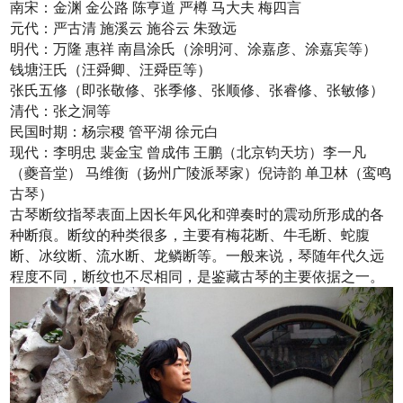
南宋：金渊 金公路 陈亨道 严樽 马大夫 梅四言
元代：严古清 施溪云 施谷云 朱致远
明代：万隆 惠祥 南昌涂氏（涂明河、涂嘉彦、涂嘉宾等）
钱塘汪氏（汪舜卿、汪舜臣等）
张氏五修（即张敬修、张季修、张顺修、张睿修、张敏修）
清代：张之洞等
民国时期：杨宗稷 管平湖 徐元白
现代：李明忠 裴金宝 曾成伟 王鹏（北京钧天坊）李一凡
（夔音堂） 马维衡（扬州广陵派琴家）倪诗韵 单卫林（鸾鸣
古琴）
古琴断纹指琴表面上因长年风化和弹奏时的震动所形成的各
种断痕。断纹的种类很多，主要有梅花断、牛毛断、蛇腹
断、冰纹断、流水断、龙鳞断等。一般来说，琴随年代久远
程度不同，断纹也不尽相同，是鉴藏古琴的主要依据之一。