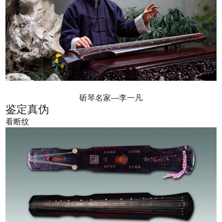
斫琴名家—李一凡
鉴定真伪
看断纹