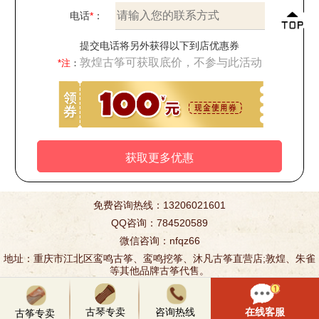
电话
*
：
提交电话将另外获得以下到店优惠券
敦煌古筝可获取底价，不参与此活动
*注
：
免费咨询热线：13206021601
QQ咨询：784520589
微信咨询：nfqz66
地址：重庆市江北区鸾鸣古筝、鸾鸣挖筝、沐凡古筝直营店;敦煌、朱雀
等其他品牌古筝代售。
Copyright ©
重庆买古筝
/
重庆古筝专卖
2008-2026
沐凡古筝
敦煌古筝专卖
版权所
有
古琴专卖
咨询热线
在线客服
古筝专卖