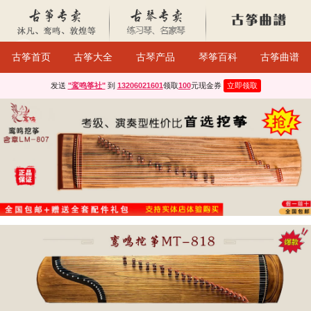
古筝首页
古筝大全
古琴产品
琴筝百科
古筝曲谱
发送
"鸾鸣筝社"
到
13206021601
领取
100
元现金券
立即领取