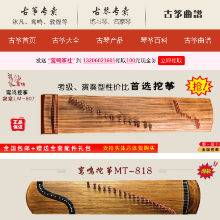
古筝首页
古筝大全
古琴产品
琴筝百科
古筝曲谱
发送
"鸾鸣筝社"
到
13206021601
领取
100
元现金券
立即领取