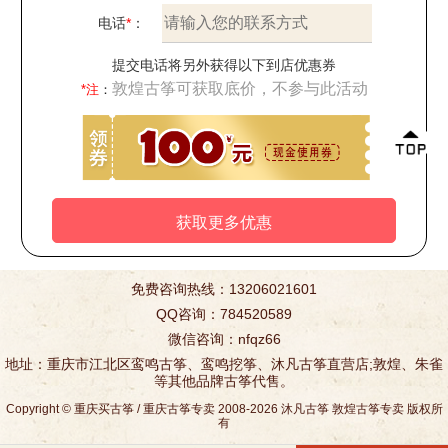
电话
*
：
提交电话将另外获得以下到店优惠券
敦煌古筝可获取底价，不参与此活动
*注
：
免费咨询热线：13206021601
QQ咨询：784520589
微信咨询：nfqz66
地址：重庆市江北区鸾鸣古筝、鸾鸣挖筝、沐凡古筝直营店;敦煌、朱雀
等其他品牌古筝代售。
Copyright ©
重庆买古筝
/
重庆古筝专卖
2008-2026
沐凡古筝
敦煌古筝专卖
版权所
有